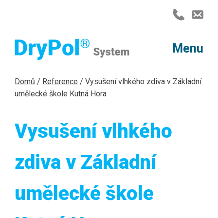
Menu
Produkty
Domů
/
Reference
/
Vysušení vlhkého zdiva v Základní
Cena
umělecké škole Kutná Hora
Jméno / firma
Jméno a příjmení
Jméno a příjmení
*
*
*
Reference
Vysušení vlhkého
Chemická injektáž
ov
Telefon
Telefon
Telefon
*
*
*
Časté dotazy
zdiva v Základní
g. Hrabal
O nás
umělecké škole
berku, nám Dr. Lutzova
E-mail
E-mail
E-mail
*
*
*
Kontakt
m domě Žítková