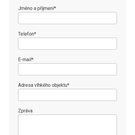
škole Kutná Hora
Jméno a příjmení
*
 Šlapanice - Brno Zvonařka
Telefon
*
zou
E-mail
*
Adresa vlhkého objektu
*
Zpráva