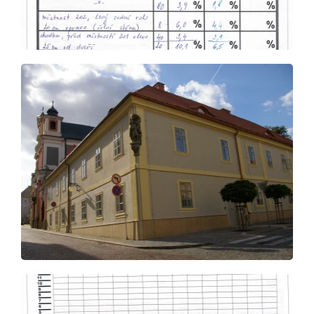
í, Vyškov
rlicí
ova v Hlinsku
ho, Vyškov
bci Jelka, Slovensko
COOP Nymburk