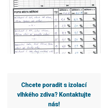
Dvořákova 3
ká 379, Litvínov
o Jičína
ho domu Vlašská 4 Praha
hradební 2048/55, Ústí nad Labem
etnín IV/707, Zlín
 s.r.o., Praha
ta Strmilov
Chcete poradit s izolací
 - Zruč nad Sázavou
vlhkého zdiva? Kontaktujte
náměstí Lipník nad Bečvou
nás!