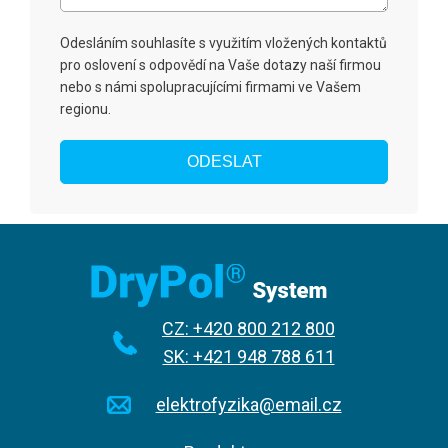
Odesláním souhlasíte s využitím vložených kontaktů
pro oslovení s odpovědí na Vaše dotazy naší firmou
nebo s námi spolupracujícími firmami ve Vašem
regionu.
CZ: +420 800 212 800
SK: +421 948 788 611
elektrofyzika@email.cz