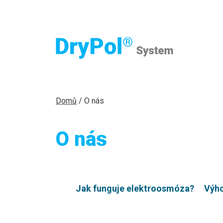
Domů
/
O nás
O nás
Jm
Jm
Jm
Jak funguje elektroosmóza?
Výho
E-
E-
E-