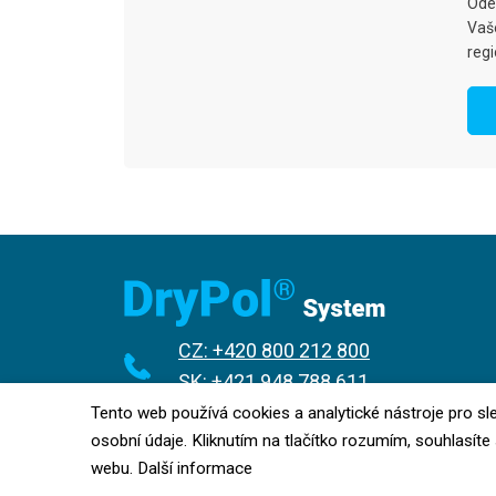
Odes
Vaš
regi
CZ: +420 800 212 800
SK: +421 948 788 611
Tento web používá cookies a analytické nástroje pro s
elektrofyzika@email.cz
osobní údaje. Kliknutím na tlačítko rozumím, souhlasít
webu.
Další informace