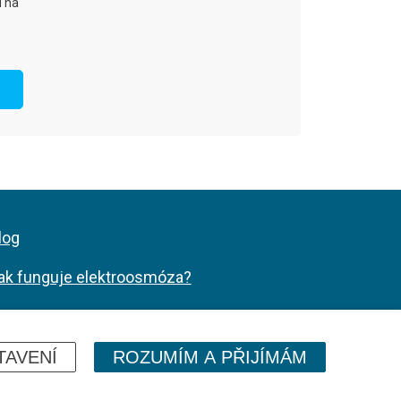
ava)
í na
Wilsonova v Hlinsku
ejedlého, Vyškov
la v obci Jelka, Slovensko
log
dnoty COOP Nymburk
ak funguje elektroosmóza?
žebna Dvořákova 3
aměření a instalace
rajinská 379, Litvínov
apa webu
TAVENÍ
ROZUMÍM A PŘIJÍMÁM
 Nového Jičína