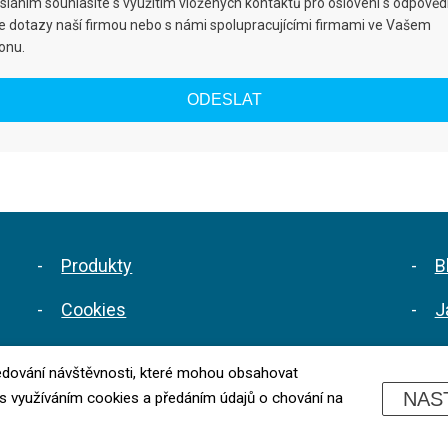
Přízemí rodinný v obci Albrechtice (Op
láním souhlasíte s využitím vložených kontaktů pro oslovení s odpověd
e dotazy naší firmou nebo s námi spolupracujícími firmami ve Vašem
Soukromá firma Příhoda s.r.o. na ulici 
onu.
Společenství vlastníků jednotek Víta N
Trvalá elektronická izolace zdiva koste
Trvalá elektronická izolace ZŠ Trnávka
Vila v ulici Elišky Junkové v Pardubicích
Produkty
B
Vysoušení administrativní budovy Je
Cookies
J
Vysoušení budovy policie Hodonín, slu
Výhody oproti jiným metodám
Z
Vysoušení budovy Schola Humanitas, Uk
ledování návštěvnosti, které mohou obsahovat
Záruka a reklamace
M
NAS
e s využíváním cookies a předáním údajů o chování na
Vysoušení několika budov v obci Rybí u