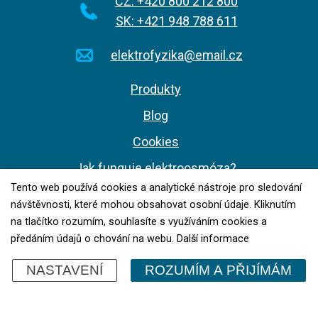
CZ: +420 800 212 800
SK: +421 948 788 611
elektrofyzika@email.cz
Produkty
Blog
Cookies
Jak funguje elektroosmóza?
Tento web používá cookies a analytické nástroje pro sledování
Výhody oproti jiným metodám
návštěvnosti, které mohou obsahovat osobní údaje. Kliknutím
Zaměření a instalace
na tlačítko rozumím, souhlasíte s využíváním cookies a
předáním údajů o chování na webu.
Další informace
Záruka a reklamace
NASTAVENÍ
ROZUMÍM A PŘIJÍMÁM
Mapa webu