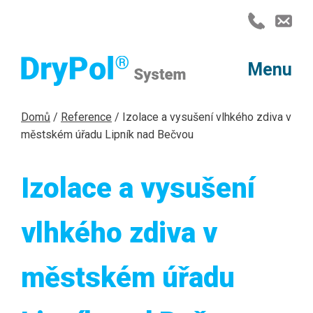
Menu
Produkty
Domů
/
Reference
/
Izolace a vysušení vlhkého zdiva v
Cena
městském úřadu Lipník nad Bečvou
Jméno / firma
Jméno a příjmení
Jméno a příjmení
*
*
*
Reference
Izolace a vysušení
Chemická injektáž
ov
Telefon
Telefon
Telefon
*
*
*
Časté dotazy
vlhkého zdiva v
g. Hrabal
O nás
městském úřadu
E-mail
E-mail
E-mail
*
*
*
berku, nám Dr. Lutzova
Kontakt
m domě Žítková