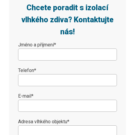
Dvořákova 3
Chcete poradit s izolací
ká 379, Litvínov
vlhkého zdiva? Kontaktujte
nás!
o Jičína
ho domu Vlašská 4 Praha
Jméno a příjmení
*
hradební 2048/55, Ústí nad Labem
Telefon
*
etnín IV/707, Zlín
 s.r.o., Praha
E-mail
*
ta Strmilov
 - Zruč nad Sázavou
Adresa vlhkého objektu
*
náměstí Lipník nad Bečvou