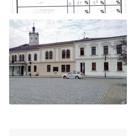
í, Vyškov
rlicí
ova v Hlinsku
ho, Vyškov
bci Jelka, Slovensko
COOP Nymburk