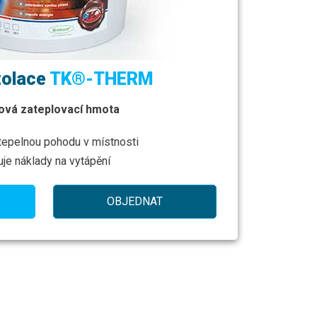
zolace
TK®-THERM
ová zateplovací hmota
 tepelnou pohodu v místnosti
uje náklady na vytápění
OBJEDNAT