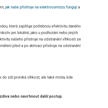
bytového domu Vlašská 4 Praha
dí na
tom,
jak naše přístroje na elektroosmózu fungují
a
Velká hradební 2048/55, Ústí nad Labem
n, Lešetnín IV/707, Zlín
u, která zajišťuje potřebnou efektivitu daného
koliv jen lokálně, jako u podřezání nebo jiných
chnika s.r.o., Praha
tivitu našeho přístroje na odstranění vlhkosti ze
měření před a po aktivaci přístroje na odstranění
ů města Strmilov
ndějov - Zruč nad Sázavou
ů na náměstí Lipník nad Bečvou
 do zdí proniká vlhkost, ale také místa, kde
lecké škole Kutná Hora
 úřadu Šlapanice - Brno Zvonařka
zdiva nebo navrhnout další postup.
ice