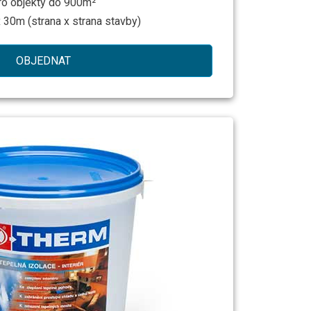
ro objekty do 900m²
 30m (strana x strana stavby)
OBJEDNAT