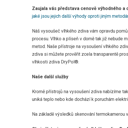
Od
Zaujala vás představa cenově výhodného a 
Va
jaké jsou jejich další výhody oproti jiným meto
re
Náš vysoušeč vlhkého zdiva vám opravdu pomůže
procesu. Vlhko a plíseň v domě tak již nebude mí
metod. Naše přístroje na vysoušení vlhkého zdiva
zdiva si můžete prověřit zcela transparentě pros
vlhkosti zdiva DryPol®.
Naše další služby
Kromě přístrojů na vysoušení zdiva nabízíme ta
uniká teplo nebo kde dochází k poruchám elektr
Na základě výsledků skenování termokamero