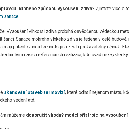
Vysoušení vlhkého zdiva historického 
esláním souhlasíte s využitím vložených kontaktů pro oslovení s odpově
opravdu účinného způsobu vysoušení zdiva?
Zjistěte více o 
še dotazy naší firmou nebo s námi spolupracujícími firmami ve Vašem
dám sanace
.
gionu.
Vysoušení vodohospodářské kanceláře 
Vysoušení zdiva exekutorského úřadu Zlí
. Vysoušení vlhkosti zdiva probíhá osvědčenou vědeckou metodo
t šanci. Sanace mokrého vlhkého zdiva je řešena v celé budově, ni
Vysušení budovy firmy Brabec vzduchote
 mají patentovanou technologii a zcela prokazatelný účinek. Efek
třednictvím našich referenčních realizací, kde uvádíme výsledky 
Vysušení vlhkého zdiva 2 bytových dom
Vysušení vlhkého zdiva Obecní úřad Ře
Vysušení vlhkého zdiva v prodejně oděv
ké
skenování staveb termovizí
,
které odhalí nejenom místa, kde
Vysušení vlhkého zdiva v Základní umě
ického vedení atd.
Vysušení vlhkého zdiva Živnostenského
u vám můžeme
doporučit vhodný model přístroje na vysoušení 
Vysušení vlkého zdiva ZŠ a MŠ Strakon