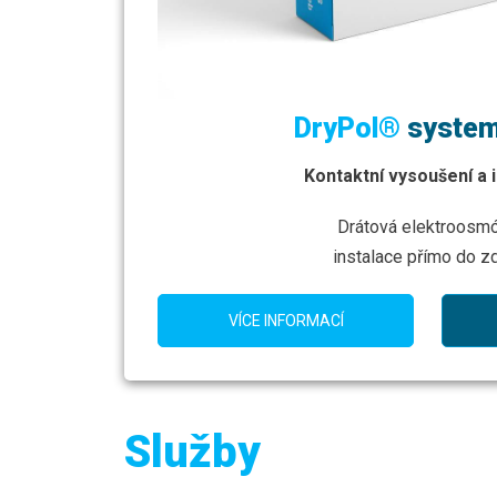
DryPol®
system
Kontaktní vysoušení a 
Drátová elektroosm
instalace přímo do z
VÍCE INFORMACÍ
Služby