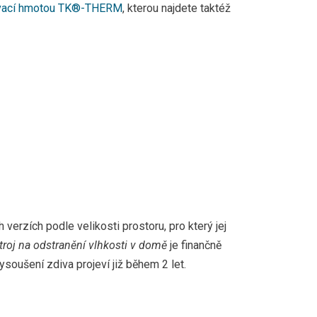
ava)
ovací hmotou TK®-THERM
, kterou najdete taktéž
Wilsonova v Hlinsku
ejedlého, Vyškov
la v obci Jelka, Slovensko
dnoty COOP Nymburk
verzích podle velikosti prostoru, pro který jej
žebna Dvořákova 3
stroj na odstranění vlhkosti v domě
je finančně
rajinská 379, Litvínov
ysoušení zdiva projeví již během 2 let.
dí na
dí na
 Nového Jičína