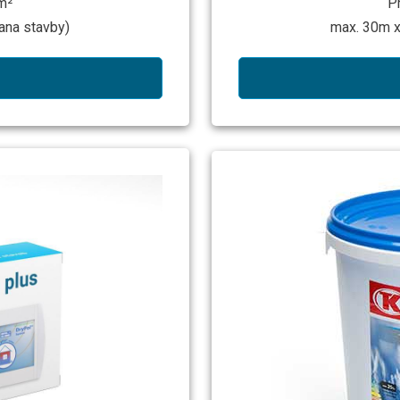
m²
P
ana stavby)
max. 30m x