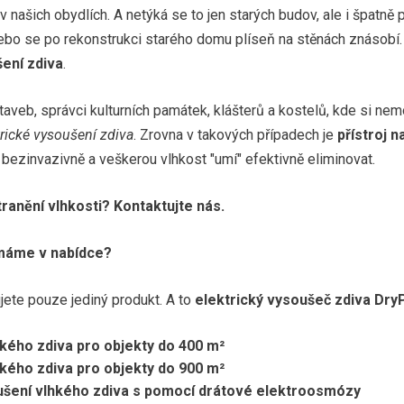
v našich obydlích. A netýká se to jen starých budov, ale i špatn
Izolace a vysušení vlhkého zdiva v Stře
ebo se po rekonstrukci starého domu plíseň na stěnách znásobí
ení zdiva
.
Izolace a vysušení vlhkého zdiva v ZŠ 
staveb, správci kulturních památek, klášterů a kostelů, kde si 
Izolace a vysušení vlhkého zdiva ZŠ Po
trické vysoušení zdiva
. Zrovna v takových případech je
přístroj 
Izolace kaple v obci Žeravice
 bezinvazivně a veškerou vlhkost "umí" efektivně eliminovat.
Izolace proti územní vlhkosti stavby ku
ranění vlhkosti? Kontaktujte nás.
Izolace zámku v Lomnici nad Popelkou
 máme v nabídce?
Izolace zdiva 4 objektů: knihovny, mate
jete pouze jediný produkt. A to
elektrický vysoušeč zdiva Dry
Komplex bytových domů na Smetanově 
kého zdiva pro objekty do 400 m²
Objek městského úřadu města Doudleby
kého zdiva pro objekty do 900 m²
oušení vlhkého zdiva s pomocí drátové elektroosmózy