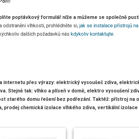
yPol®
Žatecký pivovar - trvalá izolace elekt
plňte poptávkový formulář níže a můžeme se společně pusti
na odstranění vlhkosti, prohlédněte si,
jak se instalace přístrojů 
akýchkoliv dalších požadavků nás
kdykoliv kontaktujte
.
internetu přes výrazy: elektrický vysoušeč zdiva, elektrick
iva. Stejně tak: vlhko a plíseň v domě, elektro vysoušení zd
st starého domu řešení bez podřezání. Taktéž: přístroj na o
, prodej chemická izolace vlhkého zdiva, vertikální izola