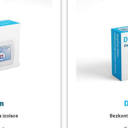
m
a izolace
Bezkonta