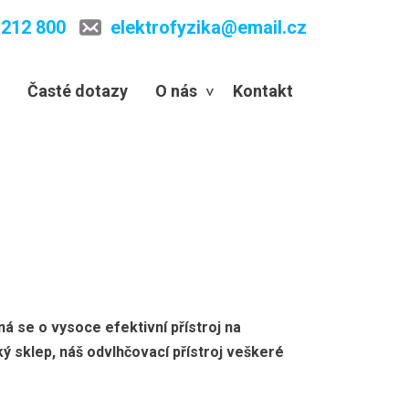
 212 800
elektrofyzika@email.cz
a
Časté dotazy
O nás
Kontakt
2, Krnov
Jak funguje elektroosmóza?
3 - ing. Hrabal
Výhody oproti jiným metodám
ve Vamberku, nám Dr. Lutzova
Zaměření a instalace
odinném domě Žítková
Záruka a reklamace
domu, Lhotice u Jemnice (Třebíč)
ná se o vysoce efektivní přístroj na
ý sklep, náš odvlhčovací přístroj veškeré
a v obci Sobůlky
tském úřadu Lipník nad Bečvou