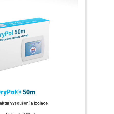
DryPol®
50m
ktní vysoušení a izolace