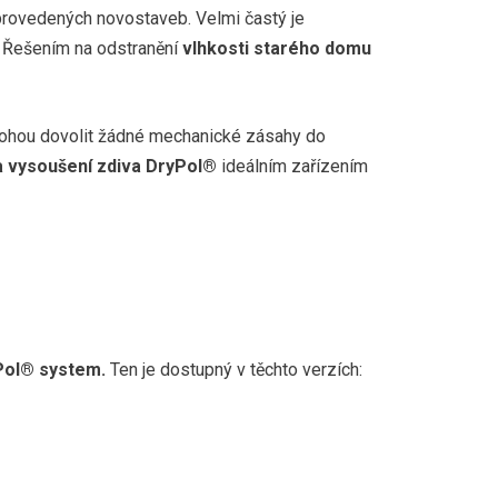
ě provedených novostaveb. Velmi častý je
dní průmyslové škole Stavební - Lipník nad Bečvou
. Řešením na odstranění
vlhkosti starého domu
Skrbeň
nemohou dovolit žádné mechanické zásahy do
lkovice
na vysoušení zdiva DryPol®
ideálním zařízením
lturního domu Třeština
řské školy + galerie a obecního úřadu obce Vikýřovice
Pol® system.
Ten je dostupný v těchto verzích:
nábřeží, Vyškov
 nad Orlicí