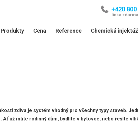
+420 800
linka zdarm
Produkty
Cena
Reference
Chemická injektáž
Bytový dům v majetku SVJ - Opavská č.
Bytový dům v Prostějově na ul. Hvězda 1
Instalace DryPol system v polikninice 
Instalace Drypol® system v obecním r
Izolace a vysušení obecního bytového 
lhkosti zdiva je systém vhodný pro všechny typy staveb. Jed
Ať už máte rodinný dům, bydlíte v bytovce, nebo řešíte vlhk
Izolace a vysušení vlhkého zdiva kostel
Izolace a vysušení vlhkého zdiva v měs