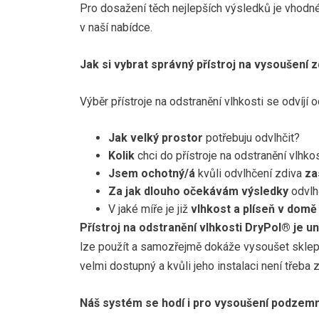
Pro dosažení těch nejlepších výsledků je vhodn
v naší nabídce.
Jm
Jm
Jm
Jak si vybrat správný přístroj na vysoušení 
Výběr přístroje na odstranění vlhkosti se odvíjí o
E-
E-
E-
Jak velký prostor
potřebuju odvlhčit?
Kolik
chci do přístroje na odstranění vlhko
Jsem ochotný/á
kvůli odvlhčení zdiva
za
Ty
Zp
Zp
Za jak dlouho očekávám výsledky
odvlh
V jaké míře je již
vlhkost a plíseň v domě
Přístroj na odstranění vlhkosti DryPol® je u
P
lze použít a samozřejmě dokáže vysoušet sklep, 
velmi dostupný a kvůli jeho instalaci není třeba 
Od
Od
Va
Va
re
re
Náš systém se hodí i pro vysoušení podzemn