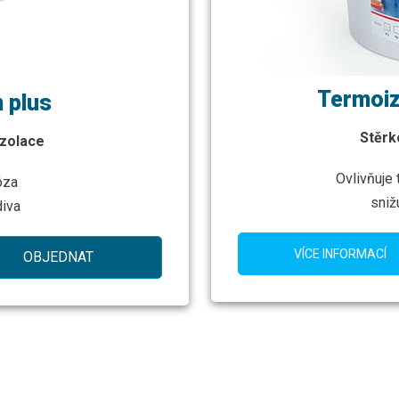
Termoi
 plus
Stěrk
izolace
Ovlivňuje
óza
sniž
diva
VÍCE INFORMACÍ
OBJEDNAT